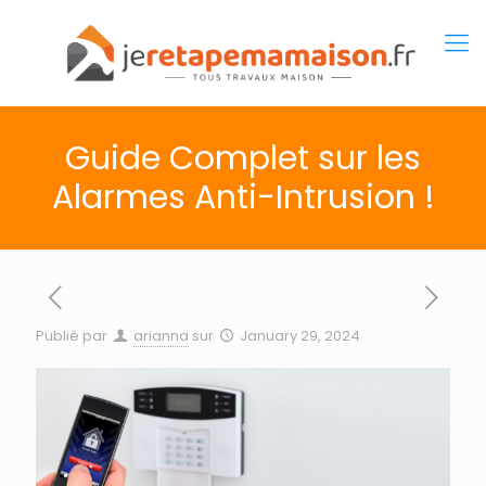
Guide Complet sur les
Alarmes Anti-Intrusion !
Publié par
arianna
sur
January 29, 2024